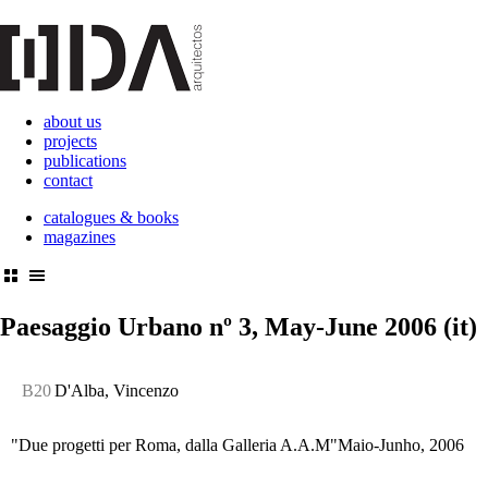
about us
projects
publications
contact
catalogues & books
magazines
Paesaggio Urbano
nº 3, May-June 2006 (it)
B20
D'Alba, Vincenzo
"Due progetti per Roma, dalla Galleria A.A.M"
Maio-Junho, 2006